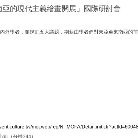
南亞的現代主義繪畫開展」國際研討會
內外學者，並規劃五大議題，期藉由學者們對東亞至東南亞的前
/event.culture.tw/mocweb/reg/NTMOFA/Detail.init.ctr?actId=6004
小姐（分機344）