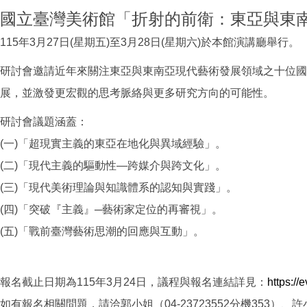
國立臺灣美術館「折射的前衛：東亞與東
115年3月27日(星期五)至3月28日(星期六)於本館演講廳舉行。
研討會邀請近年來關注東亞與東南亞現代藝術發展領域之十位國
展，並激發更宏觀的思考脈絡與更多研究方向的可能性。
研討會議題涵蓋：
(一)「超現實主義的東亞在地化與異域經驗」。
(二)「現代主義的驅動性—跨媒介與跨文化」。
(三)「現代美術理論與知識體系的認知與實踐」。
(四)「突破『主義』─藝術家定位的再審視」。
(五)「戰前臺灣藝術思潮的回應與互動」。
報名截止日期為115年3月24日，議程與報名連結詳見：
https:/
如有報名相關問題，請洽郭小姐（04-23723552分機353）、許